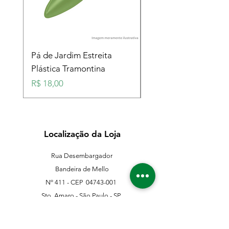
Pá de Jardim Estreita
Pá de Jardim Larga
Plástica Tramontina
Plástica Tramontina
Preço
Preço
R$ 18,00
R$ 18,00
Localização da Loja
Rua Desembargador
Bandeira de Mello
Nº 411 - CEP
04743-001
Sto. Amaro - São Paulo - SP
11 5546-0383
11 98067-3202