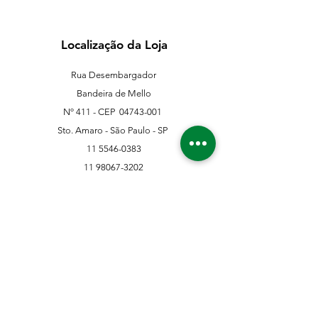
Localização da Loja
Rua Desembargador
Bandeira de Mello
Nº 411 - CEP
04743-001
Sto. Amaro - São Paulo - SP
11 5546-0383
11 98067-3202
franklinferragens@hotmail.com
Suporte ao Cliente
Contate-Nos