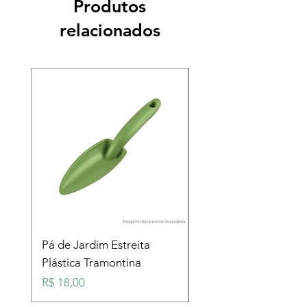
Produtos
relacionados
Pá de Jardim Estreita
Pá de Jardim Larga
Plástica Tramontina
Plástica Tramontina
Preço
Preço
R$ 18,00
R$ 18,00