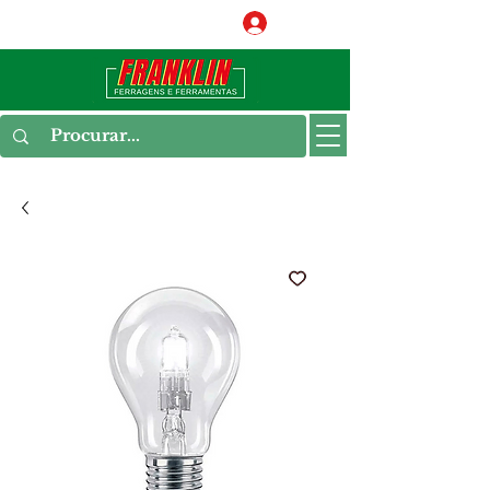
Conecte-se