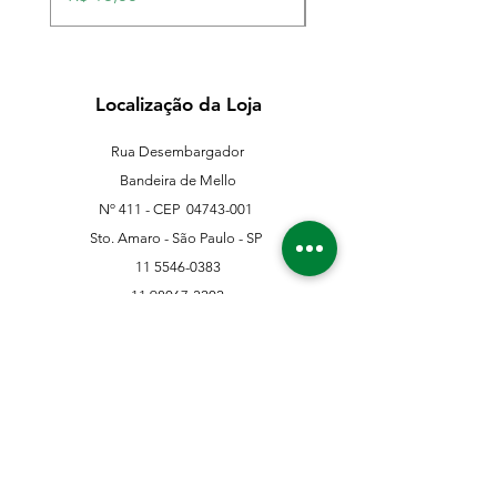
Localização da Loja
Rua Desembargador
Bandeira de Mello
Nº 411 - CEP
04743-001
Sto. Amaro - São Paulo - SP
11 5546-0383
11 98067-3202
franklinferragens@hotmail.com
Suporte ao Cliente