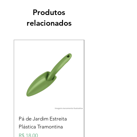
Produtos
relacionados
Pá de Jardim Estreita
Pá de Jardim Larga
Plástica Tramontina
Plástica Tramontina
Preço
Preço
R$ 18,00
R$ 18,00