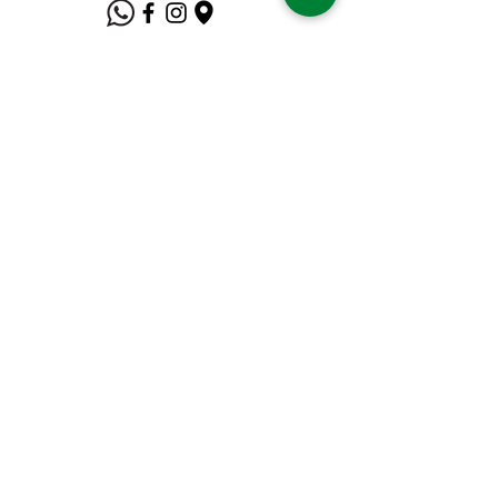
Suporte ao Cliente
Contate-Nos
Sobre nós
Missão Visão e Valor
Política
Entrega e Devoluções
Política e Privacidade
Métodos de Pagamento