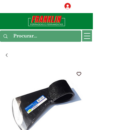
Conecte-se