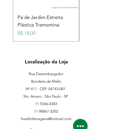
Pá de Jardim Estreita
Pá de Jardim Larga
Plástica Tramontina
Plástica Tramontina
Preço
Preço
R$ 18,00
R$ 18,00
Localização da Loja
Rua Desembargador
Bandeira de Mello
Nº 411 - CEP
04743-001
Sto. Amaro - São Paulo - SP
11 5546-0383
11 98067-3202
franklinferragens@hotmail.com