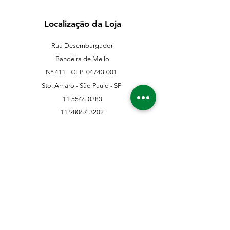
Localização da Loja
Rua Desembargador
Bandeira de Mello
Nº 411 - CEP
04743-001
Sto. Amaro - São Paulo - SP
11 5546-0383
11 98067-3202
franklinferragens@hotmail.com
Suporte ao Cliente
Contate-Nos
Sobre nós