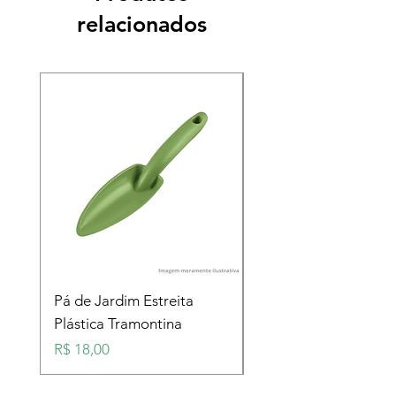
relacionados
Pá de Jardim Estreita
Pá de Jardim Larga
Plástica Tramontina
Plástica Tramontina
Preço
Preço
R$ 18,00
R$ 18,00