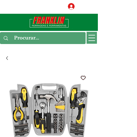
Conecte-se