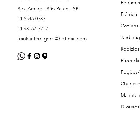
Ferrame
Sto. Amaro - São Paulo - SP
Elétrica
11 5546-0383
Cozinha
11 98067-3202
Jardina
franklinferragens@hotmail.com
Rodízios
Fazendi
Fogões
Churrasq
Manuten
Diversos