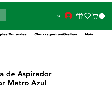
Conecte-se
gões/Conexões
Churrasqueiras/Grelhas
Mais
a de Aspirador
r Metro Azul