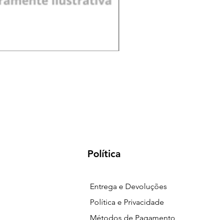
Pá de Jardim Larga Plást
Preço
R$ 18,00
Política
Entrega e Devoluções
Política e Privacidade
Métodos de Pagamento