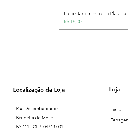
Pá de Jardim Estreita Plástica
Preço
R$ 18,00
Loja
Localização da Loja
Rua Desembargador
Inicio
Bandeira de Mello
Ferrage
Nº 411 - CEP 04743-001