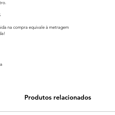
ro.
S
hida na compra equivale à metragem
da!
va
Produtos relacionados