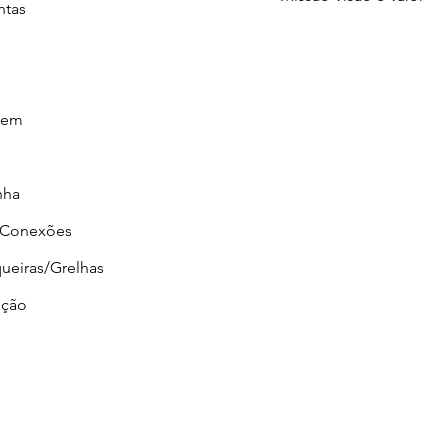
ntas
gem
nha
/Conexões
ueiras/Grelhas
ção