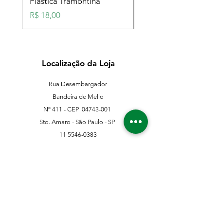
Plástica Tramontina
Plástica Tramontina
Preço
Preço
R$ 18,00
R$ 18,00
Localização da Loja
Rua Desembargador
Bandeira de Mello
Nº 411 - CEP
04743-001
Sto. Amaro - São Paulo - SP
11 5546-0383
11 98067-3202
franklinferragens@hotmail.com