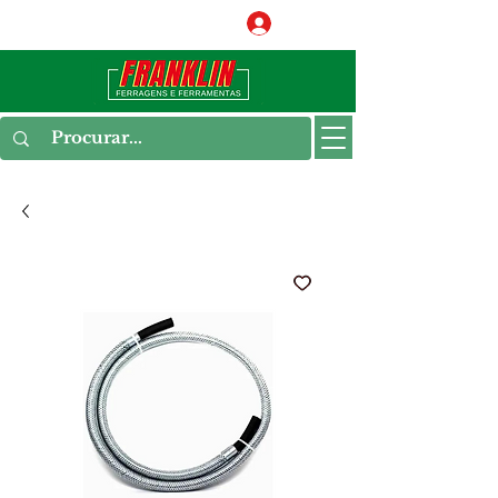
Conecte-se