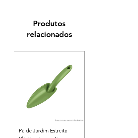
Produtos
relacionados
Pá de Jardim Estreita
Pá de Jardim Larga