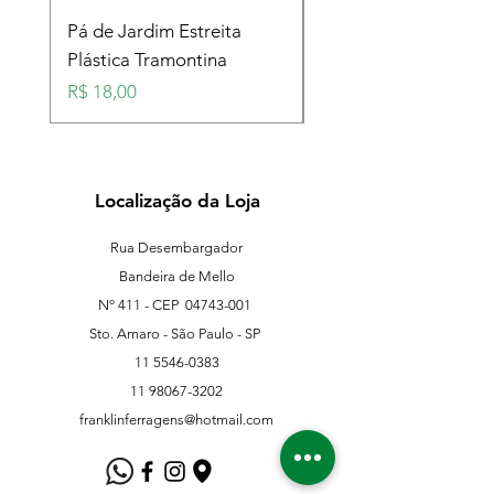
Pá de Jardim Estreita
Pá de Jardim Larga
Plástica Tramontina
Plástica Tramontina
Preço
Preço
R$ 18,00
R$ 18,00
Localização da Loja
Rua Desembargador
Bandeira de Mello
Nº 411 - CEP
04743-001
Sto. Amaro - São Paulo - SP
11 5546-0383
11 98067-3202
franklinferragens@hotmail.com