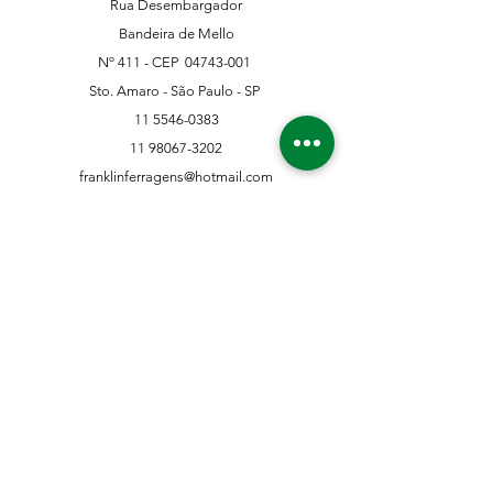
Rua Desembargador
Bandeira de Mello
Nº 411 - CEP
04743-001
Sto. Amaro - São Paulo - SP
11 5546-0383
11 98067-3202
franklinferragens@hotmail.com
Suporte ao Cliente
Contate-Nos
Sobre nós
Missão Visão e Valor