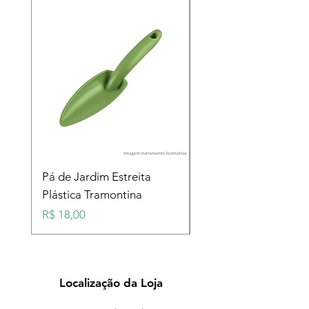
Pá de Jardim Estreita
Pá de Jardim Larga
Plástica Tramontina
Plástica Tramontina
Preço
Preço
R$ 18,00
R$ 18,00
Localização da Loja