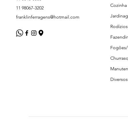
Cozinha
11 98067-3202
Jardina
franklinferragens@hotmail.com
Rodízios
Fazendi
Fogões
Churrasq
Manuten
Diversos