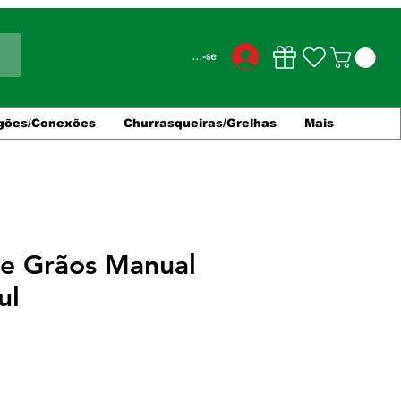
Conecte-se
gões/Conexões
Churrasqueiras/Grelhas
Mais
e Grãos Manual
ul