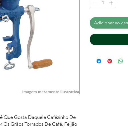
Adicionar ao car
cê Que Gosta Daquele Cafézinho De
er Os Grãos Torrados De Café, Feijão