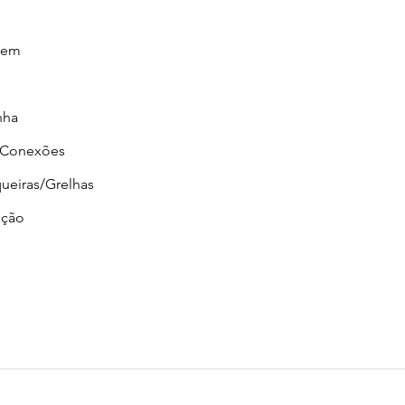
gem
nha
/Conexões
ueiras/Grelhas
ção