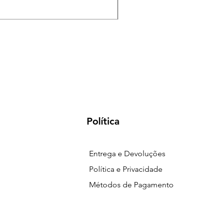
Preço
R$ 18,00
Política
Entrega e Devoluções
Política e Privacidade
Métodos de Pagamento