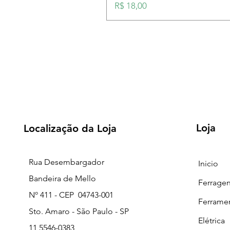
Preço
R$ 18,00
Loja
Localização da Loja
Rua Desembargador
Inicio
Bandeira de Mello
Ferrage
Nº 411 - CEP 04743-001
Ferrame
Sto. Amaro - São Paulo - SP
Elétrica
11 5546-0383