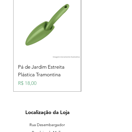
Pá de Jardim Estreita
Pá de Jardim Larga
Plástica Tramontina
Plástica Tramontina
Preço
Preço
R$ 18,00
R$ 18,00
Localização da Loja
Rua Desembargador