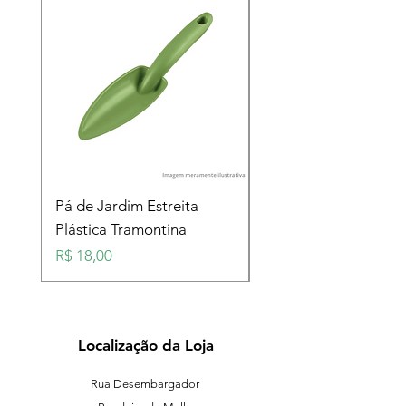
Pá de Jardim Estreita
Pá de Jardim Larga
Plástica Tramontina
Plástica Tramontina
Preço
Preço
R$ 18,00
R$ 18,00
Localização da Loja
Rua Desembargador