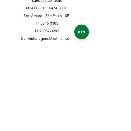
Bandeira de Mello
Nº 411 - CEP
04743-001
Sto. Amaro - São Paulo - SP
11 5546-0383
11 98067-3202
franklinferragens@hotmail.com
Suporte ao Cliente
Contate-Nos
Sobre nós
Missão Visão e Valor
Política