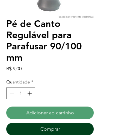
Pé de Canto
Regulável para
Parafusar 90/100
mm
Preço
R$ 9,00
Quantidade
*
Adicionar ao carrinho
Comprar