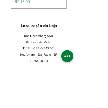
Preço
Preço
R$ 18,00
R$ 18,00
Localização da Loja
Rua Desembargador
Bandeira de Mello
Nº 411 - CEP
04743-001
Sto. Amaro - São Paulo - SP
11 5546-0383
11 98067-3202
franklinferragens@hotmail.com
Suporte ao Cliente