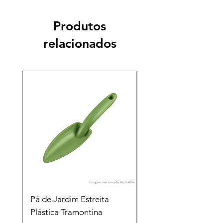
Produtos
relacionados
Pá de Jardim Estreita
Pá de Jardim Larga
Plástica Tramontina
Plástica Tramontina