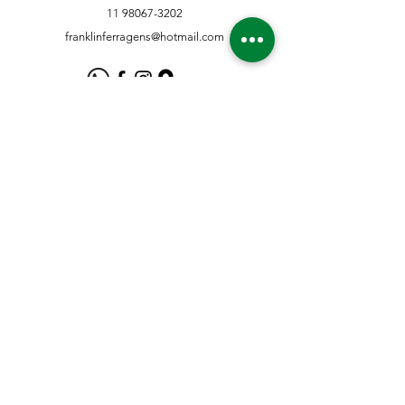
11 98067-3202
franklinferragens@hotmail.com
Suporte ao Cliente
Contate-Nos
Sobre nós
Missão Visão e Valor
Política
Entrega e Devoluções
Política e Privacidade
Métodos de Pagamento