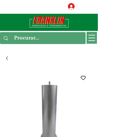
Conecte-se