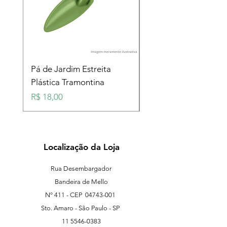
Pá de Jardim Estreita
Pá de Jardim Larga
Plástica Tramontina
Plástica Tramontina
Preço
Preço
R$ 18,00
R$ 18,00
Localização da Loja
Rua Desembargador
Bandeira de Mello
Nº 411 - CEP
04743-001
Sto. Amaro - São Paulo - SP
11 5546-0383