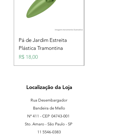
Pá de Jardim Estreita
Pá de Jardim Larga
Plástica Tramontina
Plástica Tramontina
Preço
Preço
R$ 18,00
R$ 18,00
Localização da Loja
Rua Desembargador
Bandeira de Mello
Nº 411 - CEP
04743-001
Sto. Amaro - São Paulo - SP
11 5546-0383