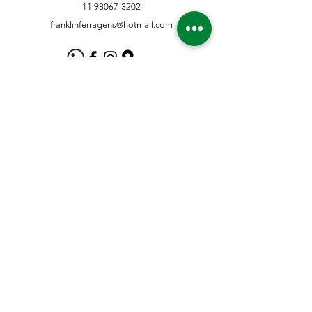
11 98067-3202
franklinferragens@hotmail.com
Suporte ao Cliente
Contate-Nos
Sobre nós
Missão Visão e Valor
Política
Entrega e Devoluções
Política e Privacidade
Métodos de Pagamento