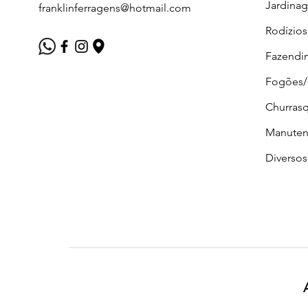
Jardina
franklinferragens@hotmail.com
Rodízios
Fazendi
Fogões
Churrasq
Manuten
Diversos