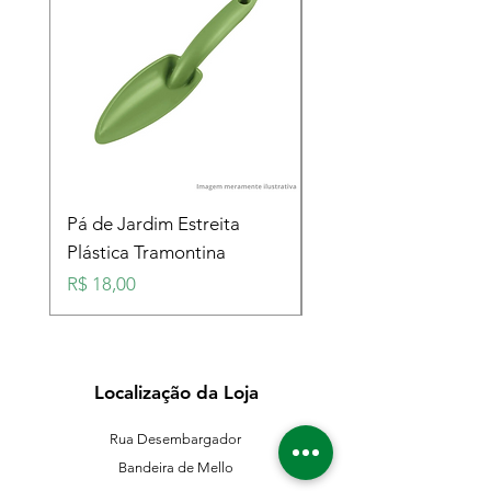
Pá de Jardim Estreita
Pá de Jardim Larga
Plástica Tramontina
Plástica Tramontina
Preço
Preço
R$ 18,00
R$ 18,00
Localização da Loja
Rua Desembargador
Bandeira de Mello