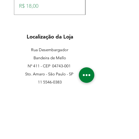
Preço
Preço
R$ 18,00
R$ 18,00
Localização da Loja
Rua Desembargador
Bandeira de Mello
Nº 411 - CEP
04743-001
Sto. Amaro - São Paulo - SP
11 5546-0383
11 98067-3202
franklinferragens@hotmail.com
Suporte ao Cliente