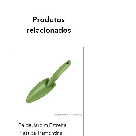
Produtos
relacionados
Pá de Jardim Estreita
Pá de Jardim Larga
Plástica Tramontina
Plástica Tramontina