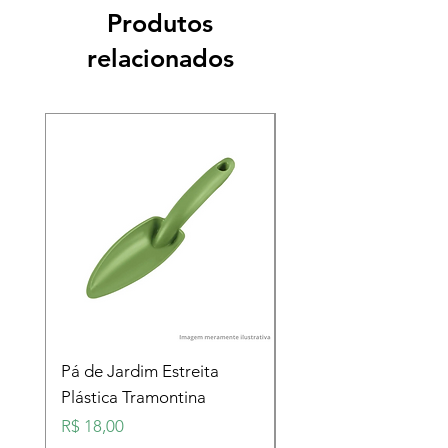
Produtos
relacionados
Pá de Jardim Estreita
Pá de Jardim Larga
Plástica Tramontina
Plástica Tramontina
Preço
Preço
R$ 18,00
R$ 18,00