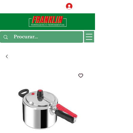
Conecte-se