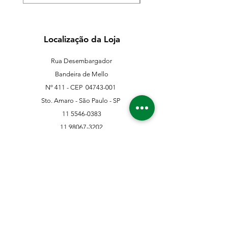
Localização da Loja
Rua Desembargador
Bandeira de Mello
Nº 411 - CEP
04743-001
Sto. Amaro - São Paulo - SP
11 5546-0383
11 98067-3202
franklinferragens@hotmail.com
Suporte ao Cliente
Contate-Nos