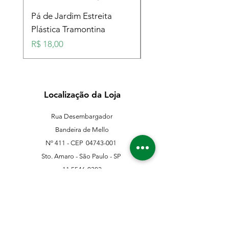
Pá de Jardim Estreita
Pá de Jardim Larga
Plástica Tramontina
Plástica Tramontina
Preço
Preço
R$ 18,00
R$ 18,00
Localização da Loja
Rua Desembargador
Bandeira de Mello
Nº 411 - CEP
04743-001
Sto. Amaro - São Paulo - SP
11 5546-0383
11 98067-3202
franklinferragens@hotmail.com