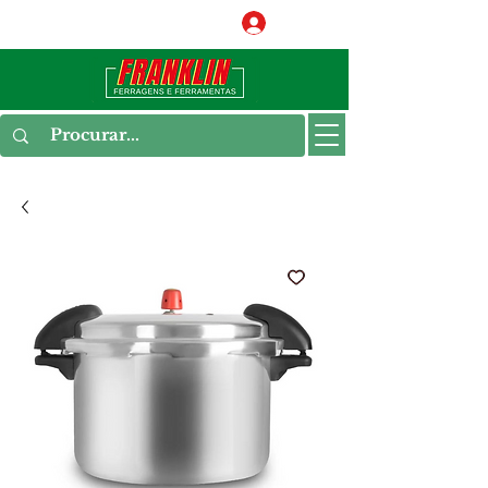
Conecte-se