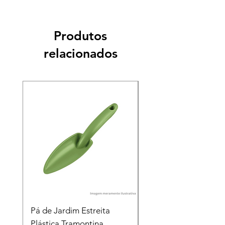
Produtos
relacionados
Pá de Jardim Estreita
Pá de Jardim Larga
Plástica Tramontina
Plástica Tramontina