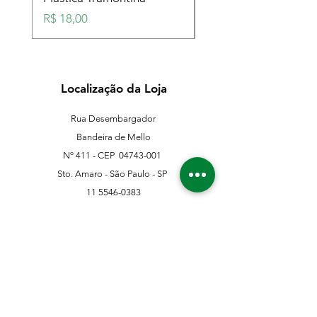
Preço
Preço
R$ 18,00
R$ 18,00
Localização da Loja
Rua Desembargador
Bandeira de Mello
Nº 411 - CEP
04743-001
Sto. Amaro - São Paulo - SP
11 5546-0383
11 98067-3202
franklinferragens@hotmail.com