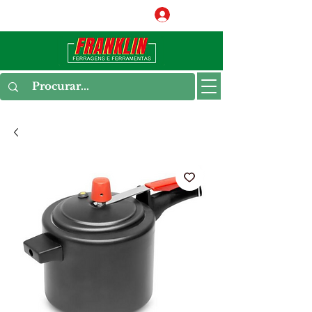
Conecte-se