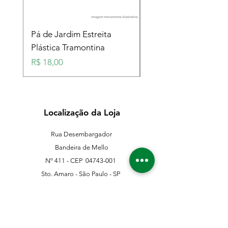
Pá de Jardim Estreita
Pá de Jardim Larga
Plástica Tramontina
Plástica Tramontina
Preço
Preço
R$ 18,00
R$ 18,00
Localização da Loja
Rua Desembargador
Bandeira de Mello
Nº 411 - CEP
04743-001
Sto. Amaro - São Paulo - SP
11 5546-0383
11 98067-3202
franklinferragens@hotmail.com