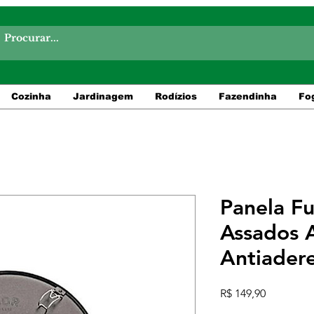
Cozinha
Jardinagem
Rodízios
Fazendinha
Fo
Panela Fu
Assados 
Antiader
Preço
R$ 149,90