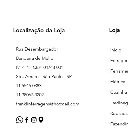
Loja
Localização da Loja
Rua Desembargador
Inicio
Bandeira de Mello
Ferrage
Nº 411 - CEP 04743-001
Ferrame
Sto. Amaro - São Paulo - SP
Elétrica
11 5546-0383
Cozinha
11 98067-3202
Jardina
franklinferragens@hotmail.com
Rodízios
Fazendi