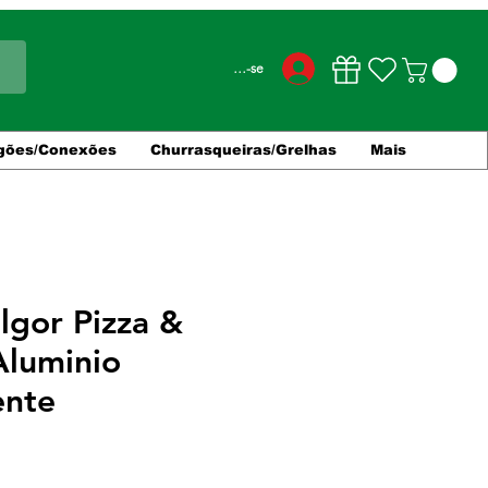
Conecte-se
gões/Conexões
Churrasqueiras/Grelhas
Mais
lgor Pizza &
Aluminio
ente