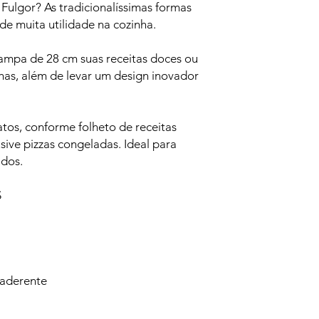
ulgor? As tradicionalíssimas formas
e muita utilidade na cozinha.
ampa de 28 cm suas receitas doces ou
has, além de levar um design inovador
tos, conforme folheto de receitas
ive pizzas congeladas. Ideal para
ados.
S
iaderente