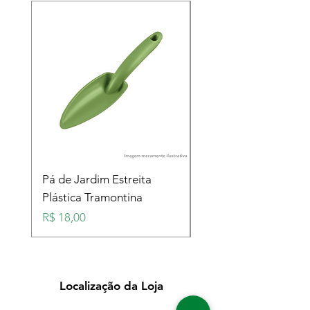
Pá de Jardim Estreita
Pá de Jardim Larga
Plástica Tramontina
Plástica Tramontina
Preço
Preço
R$ 18,00
R$ 18,00
Localização da Loja