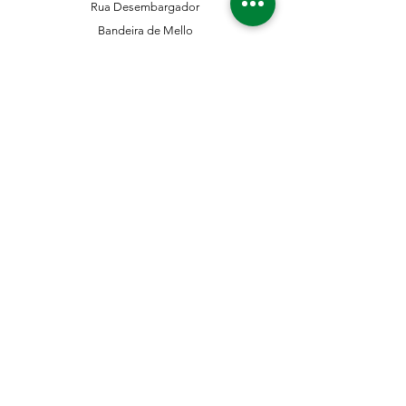
Rua Desembargador
Bandeira de Mello
Nº 411 - CEP
04743-001
Sto. Amaro - São Paulo - SP
11 5546-0383
11 98067-3202
franklinferragens@hotmail.com
Suporte ao Cliente
Contate-Nos
Sobre nós
Missão Visão e Valor