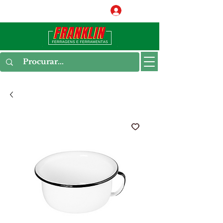
Conecte-se