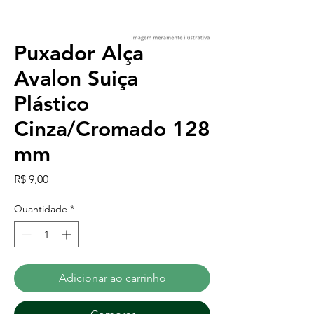
Puxador Alça
Avalon Suiça
Plástico
Cinza/Cromado 128
mm
Preço
R$ 9,00
Quantidade
*
Adicionar ao carrinho