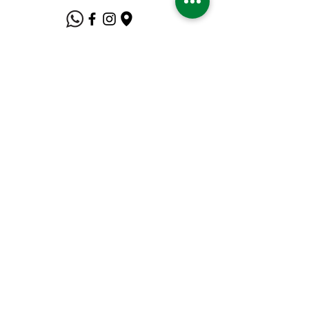
Suporte ao Cliente
Contate-Nos
Sobre nós
Missão Visão e Valor
Política
Entrega e Devoluções
Política e Privacidade
Métodos de Pagamento