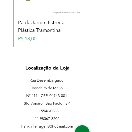
Pá de Jardim Estreita
Pá de Jardim Larga
Plástica Tramontina
Plástica Tramontina
Preço
Preço
R$ 18,00
R$ 18,00
Localização da Loja
Rua Desembargador
Bandeira de Mello
Nº 411 - CEP
04743-001
Sto. Amaro - São Paulo - SP
11 5546-0383
11 98067-3202
franklinferragens@hotmail.com