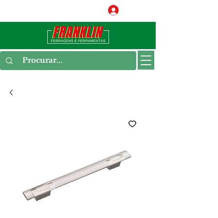
Conecte-se