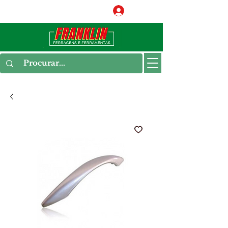
Conecte-se