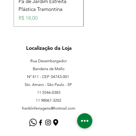
Pá de Jardim Estreita
Pá de Jardim Larga
Plástica Tramontina
Plástica Tramontina
Preço
Preço
R$ 18,00
R$ 18,00
Localização da Loja
Rua Desembargador
Bandeira de Mello
Nº 411 - CEP
04743-001
Sto. Amaro - São Paulo - SP
11 5546-0383
11 98067-3202
franklinferragens@hotmail.com