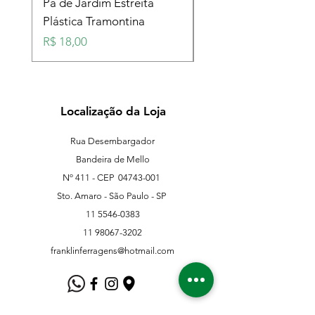
Pá de Jardim Estreita
Pá de Jardim Larga
Plástica Tramontina
Plástica Tramontina
Preço
Preço
R$ 18,00
R$ 18,00
Localização da Loja
Rua Desembargador
Bandeira de Mello
Nº 411 - CEP
04743-001
Sto. Amaro - São Paulo - SP
11 5546-0383
11 98067-3202
franklinferragens@hotmail.com