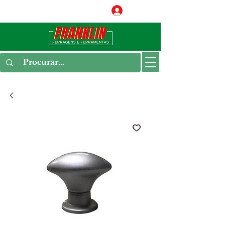
Conecte-se