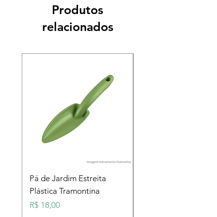
Produtos
relacionados
Pá de Jardim Estreita
Pá de Jardim Larga
Plástica Tramontina
Plástica Tramontina
Preço
Preço
R$ 18,00
R$ 18,00