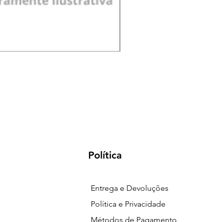
Pá de Jardim Larga Plást
Preço
R$ 18,00
Política
Entrega e Devoluções
Política e Privacidade
Métodos de Pagamento