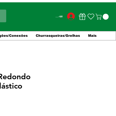
Conecte-se
gões/Conexões
Churrasqueiras/Grelhas
Mais
 Redondo
ástico