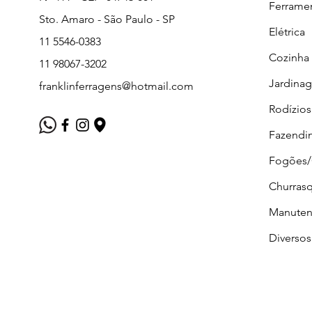
Ferrame
Sto. Amaro - São Paulo - SP
Elétrica
11 5546-0383
Cozinha
11 98067-3202
Jardina
franklinferragens@hotmail.com
Rodízios
Fazendi
Fogões
Churrasq
Manuten
Diversos