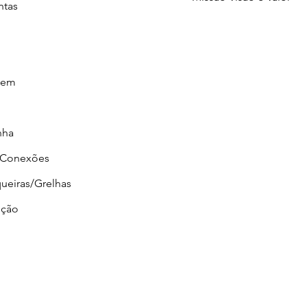
ntas
gem
nha
/Conexões
ueiras/Grelhas
ção