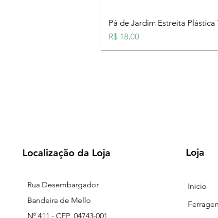
Pá de Jardim Estreita Plástica
Preço
R$ 18,00
Loja
Localização da Loja
Rua Desembargador
Inicio
Bandeira de Mello
Ferrage
Nº 411 - CEP 04743-001