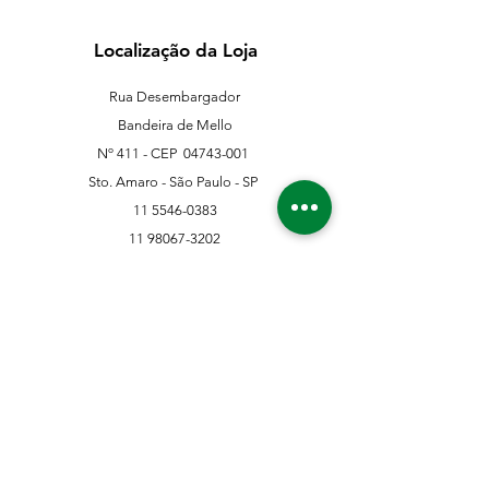
Localização da Loja
Rua Desembargador
Bandeira de Mello
Nº 411 - CEP
04743-001
Sto. Amaro - São Paulo - SP
11 5546-0383
11 98067-3202
franklinferragens@hotmail.com
Suporte ao Cliente
Contate-Nos
Sobre nós