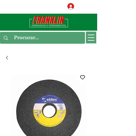
Conecte-se