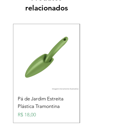
relacionados
Pá de Jardim Estreita
Pá de Jardim Larga
Plástica Tramontina
Plástica Tramontina
Preço
Preço
R$ 18,00
R$ 18,00