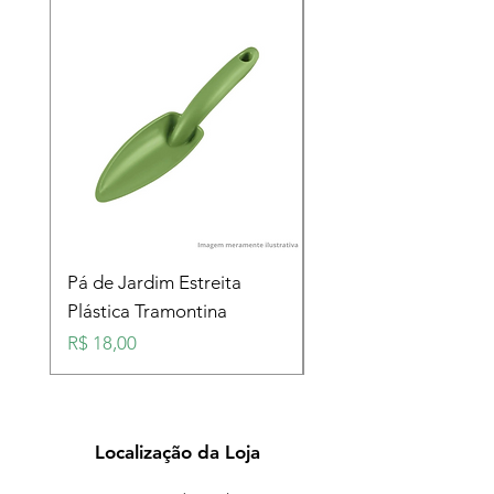
Pá de Jardim Estreita
Pá de Jardim Larga
Plástica Tramontina
Plástica Tramontina
Preço
Preço
R$ 18,00
R$ 18,00
Localização da Loja