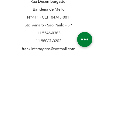
Rua Desembargador
Bandeira de Mello
Nº 411 - CEP
04743-001
Sto. Amaro - São Paulo - SP
11 5546-0383
11 98067-3202
franklinferragens@hotmail.com
Suporte ao Cliente
Contate-Nos
Sobre nós
Missão Visão e Valor