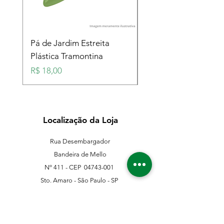
Pá de Jardim Estreita
Pá de Jardim Larga
Plástica Tramontina
Plástica Tramontina
Preço
Preço
R$ 18,00
R$ 18,00
Localização da Loja
Rua Desembargador
Bandeira de Mello
Nº 411 - CEP
04743-001
Sto. Amaro - São Paulo - SP
11 5546-0383
11 98067-3202
franklinferragens@hotmail.com