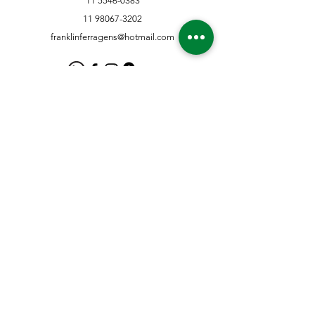
11 5546-0383
11 98067-3202
franklinferragens@hotmail.com
Suporte ao Cliente
Contate-Nos
Sobre nós
Missão Visão e Valor
Política
Entrega e Devoluções
Política e Privacidade