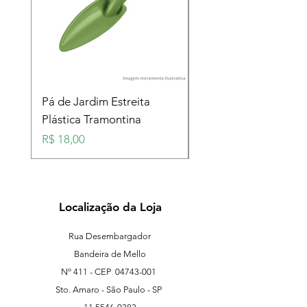
Pá de Jardim Estreita
Pá de Jardim Larga
Plástica Tramontina
Plástica Tramontina
Preço
Preço
R$ 18,00
R$ 18,00
Localização da Loja
Rua Desembargador
Bandeira de Mello
Nº 411 - CEP
04743-001
Sto. Amaro - São Paulo - SP