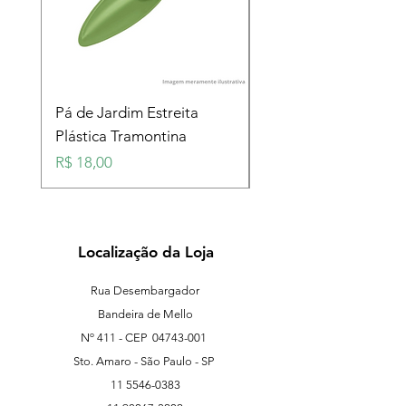
Pá de Jardim Estreita
Pá de Jardim Larga
Plástica Tramontina
Plástica Tramontina
Preço
Preço
R$ 18,00
R$ 18,00
Localização da Loja
Rua Desembargador
Bandeira de Mello
Nº 411 - CEP
04743-001
Sto. Amaro - São Paulo - SP
11 5546-0383