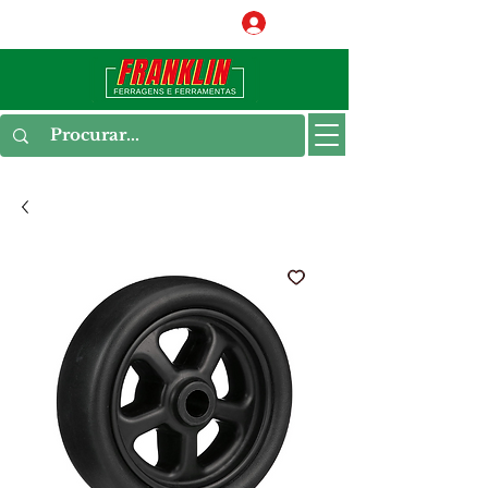
Conecte-se