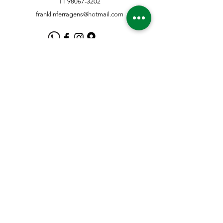
11 98067-3202
franklinferragens@hotmail.com
Suporte ao Cliente
Contate-Nos
Sobre nós
Missão Visão e Valor
Política
Entrega e Devoluções
Política e Privacidade
Métodos de Pagamento