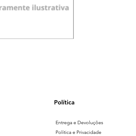
Pá de Jardim Larga Plást
Preço
R$ 18,00
Política
Entrega e Devoluções
Política e Privacidade