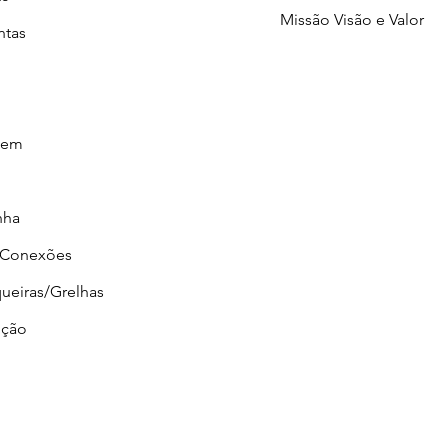
Missão Visão e Valor
ntas
gem
nha
/Conexões
ueiras/Grelhas
ção