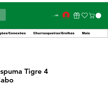
Conecte-se
gões/Conexões
Churrasqueiras/Grelhas
Mais
Espuma Tigre 4
Cabo