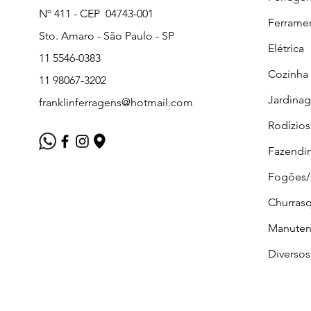
Nº 411 - CEP 04743-001
Ferrame
Sto. Amaro - São Paulo - SP
Elétrica
11 5546-0383
Cozinha
11 98067-3202
Jardina
franklinferragens@hotmail.com
Rodízios
Fazendi
Fogões
Churrasq
Manuten
Diversos