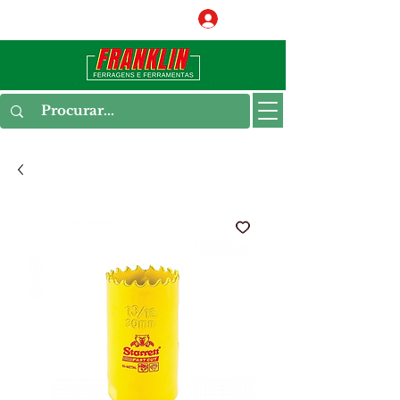
Conecte-se