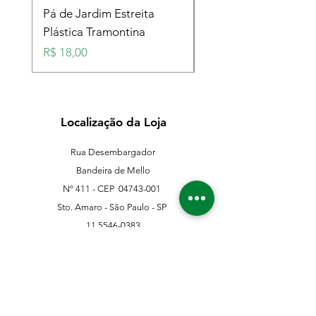
Pá de Jardim Estreita
Pá de Jardim Larga
Plástica Tramontina
Plástica Tramontina
Preço
Preço
R$ 18,00
R$ 18,00
Localização da Loja
Rua Desembargador
Bandeira de Mello
Nº 411 - CEP
04743-001
Sto. Amaro - São Paulo - SP
11 5546-0383
11 98067-3202
franklinferragens@hotmail.com