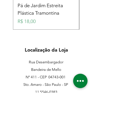
Pá de Jardim Estreita
Pá de Jardim Larga
Plástica Tramontina
Plástica Tramontina
Preço
Preço
R$ 18,00
R$ 18,00
Localização da Loja
Rua Desembargador
Bandeira de Mello
Nº 411 - CEP
04743-001
Sto. Amaro - São Paulo - SP
11 5546-0383
11 98067-3202
franklinferragens@hotmail.com