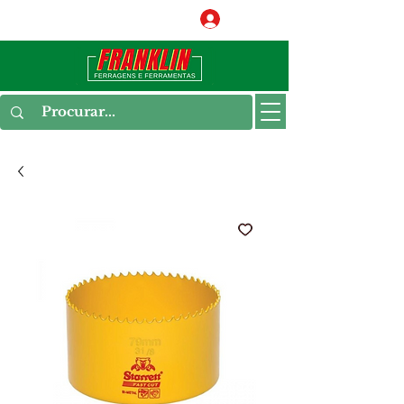
Conecte-se