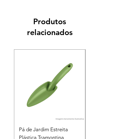
Produtos
relacionados
Pá de Jardim Estreita
Pá de Jardim Larga
Plástica Tramontina
Plástica Tramontina