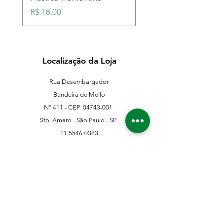
Preço
Preço
R$ 18,00
R$ 18,00
Localização da Loja
Rua Desembargador
Bandeira de Mello
Nº 411 - CEP
04743-001
Sto. Amaro - São Paulo - SP
11 5546-0383
11 98067-3202
franklinferragens@hotmail.com
Suporte ao Cliente