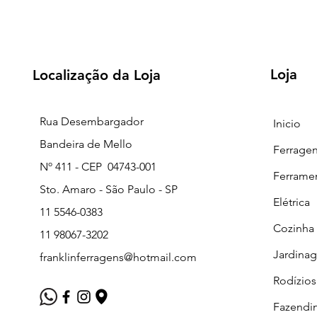
Loja
Localização da Loja
Rua Desembargador
Inicio
Bandeira de Mello
Ferrage
Nº 411 - CEP 04743-001
Ferrame
Sto. Amaro - São Paulo - SP
Elétrica
11 5546-0383
Cozinha
11 98067-3202
Jardina
franklinferragens@hotmail.com
Rodízios
Fazendi