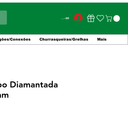
Conecte-se
gões/Conexões
Churrasqueiras/Grelhas
Mais
po Diamantada
mm