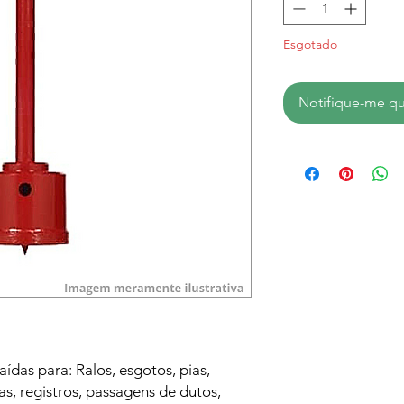
Esgotado
Notifique-me qu
das para: Ralos, esgotos, pias,
as, registros, passagens de dutos,