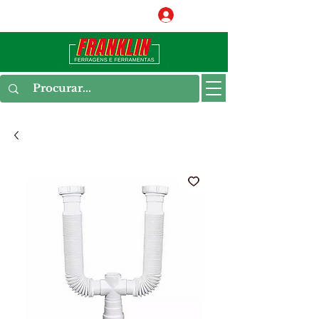
Conecte-se