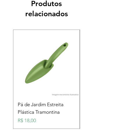
Produtos
relacionados
Pá de Jardim Estreita
Pá de Jardim Larga
Plástica Tramontina
Plástica Tramontina
Preço
Preço
R$ 18,00
R$ 18,00