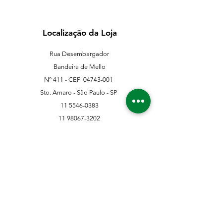
Localização da Loja
Rua Desembargador
Bandeira de Mello
Nº 411 - CEP
04743-001
Sto. Amaro - São Paulo - SP
11 5546-0383
11 98067-3202
franklinferragens@hotmail.com
Suporte ao Cliente
Contate-Nos