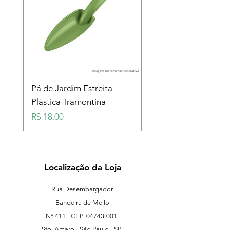
Pá de Jardim Estreita
Pá de Jardim Larga
Plástica Tramontina
Plástica Tramontina
Preço
Preço
R$ 18,00
R$ 18,00
Localização da Loja
Rua Desembargador
Bandeira de Mello
Nº 411 - CEP
04743-001
Sto. Amaro - São Paulo - SP