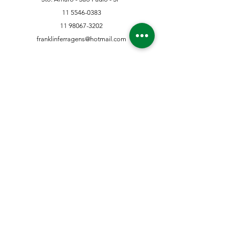
11 5546-0383
11 98067-3202
franklinferragens@hotmail.com
Suporte ao Cliente
Contate-Nos
Sobre nós
Missão Visão e Valor
Política
Entrega e Devoluções
Política e Privacidade