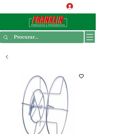
Conecte-se