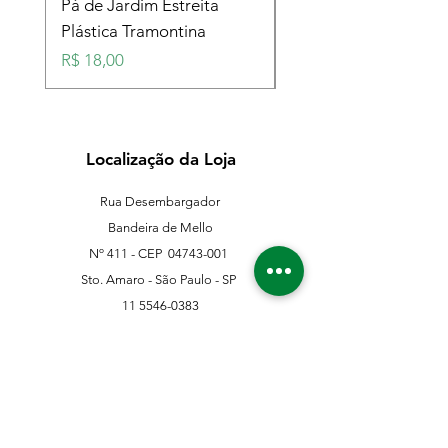
Pá de Jardim Estreita
Pá de Jardim Larga
Plástica Tramontina
Plástica Tramontina
Preço
Preço
R$ 18,00
R$ 18,00
Localização da Loja
Rua Desembargador
Bandeira de Mello
Nº 411 - CEP
04743-001
Sto. Amaro - São Paulo - SP
11 5546-0383
11 98067-3202
franklinferragens@hotmail.com