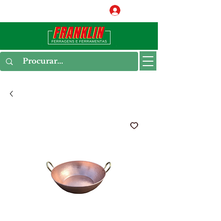
Conecte-se