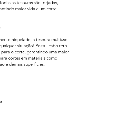
Todas as tesouras são forjadas,
antindo maior vida e um corte
S
ento niquelado, a tesoura multiúso
qualquer situação! Possui cabo reto
a para o corte, garantindo uma maior
 para cortes em materiais como
lão e demais superfícies.
va