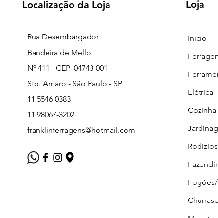
Loja
Localização da Loja
Rua Desembargador
Inicio
Bandeira de Mello
Ferrage
Nº 411 - CEP 04743-001
Ferrame
Sto. Amaro - São Paulo - SP
Elétrica
11 5546-0383
Cozinha
11 98067-3202
Jardina
franklinferragens@hotmail.com
Rodízios
Fazendi
Fogões
Churrasq