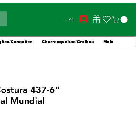
Conecte-se
gões/Conexões
Churrasqueiras/Grelhas
Mais
Costura 437-6"
nal Mundial