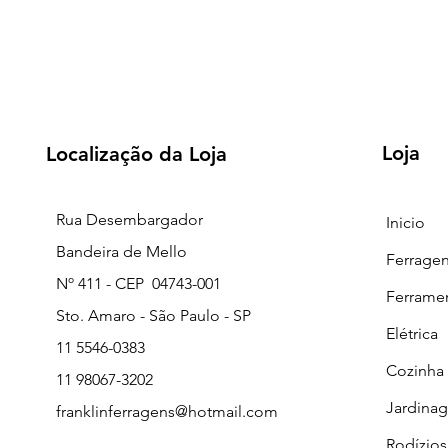
Loja
Localização da Loja
Rua Desembargador
Inicio
Bandeira de Mello
Ferrage
Nº 411 - CEP 04743-001
Ferrame
Sto. Amaro - São Paulo - SP
Elétrica
11 5546-0383
Cozinha
11 98067-3202
Jardina
franklinferragens@hotmail.com
Rodízios