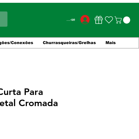
Conecte-se
gões/Conexões
Churrasqueiras/Grelhas
Mais
Curta Para
etal Cromada