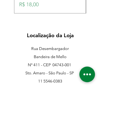
Preço
Preço
R$ 18,00
R$ 18,00
Localização da Loja
Rua Desembargador
Bandeira de Mello
Nº 411 - CEP
04743-001
Sto. Amaro - São Paulo - SP
11 5546-0383
11 98067-3202
franklinferragens@hotmail.com
Suporte ao Cliente