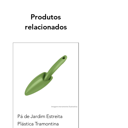
Produtos
relacionados
Pá de Jardim Estreita
Pá de Jardim Larga
Plástica Tramontina
Plástica Tramontina