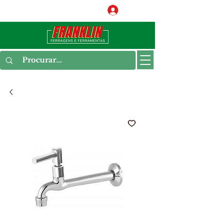
Conecte-se