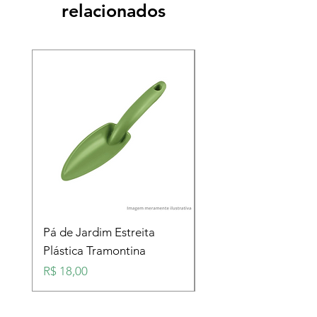
relacionados
Pá de Jardim Estreita
Pá de Jardim Larga
Plástica Tramontina
Plástica Tramontina
Preço
Preço
R$ 18,00
R$ 18,00