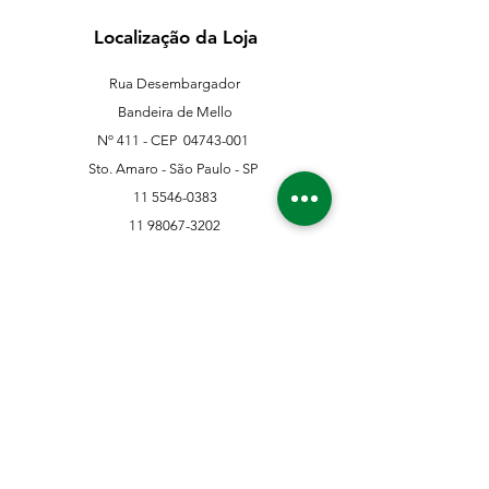
Localização da Loja
Rua Desembargador
Bandeira de Mello
Nº 411 - CEP
04743-001
Sto. Amaro - São Paulo - SP
11 5546-0383
11 98067-3202
franklinferragens@hotmail.com
Suporte ao Cliente
Contate-Nos
Sobre nós