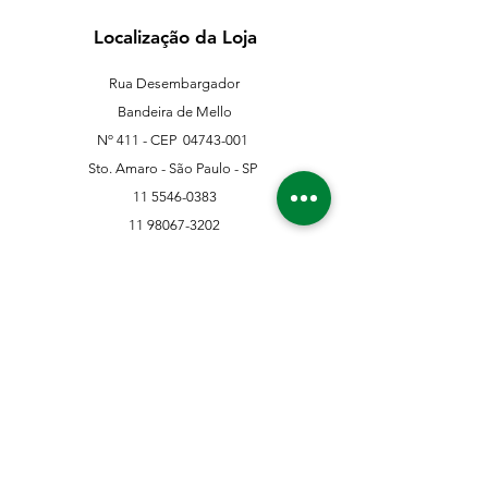
Localização da Loja
Rua Desembargador
Bandeira de Mello
Nº 411 - CEP
04743-001
Sto. Amaro - São Paulo - SP
11 5546-0383
11 98067-3202
franklinferragens@hotmail.com
Suporte ao Cliente
Contate-Nos
Sobre nós