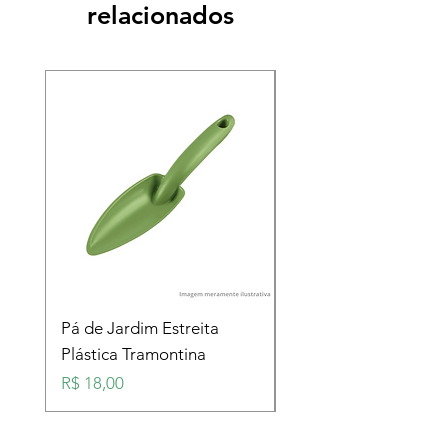
relacionados
Pá de Jardim Estreita
Pá de Jardim Larga
Plástica Tramontina
Plástica Tramontina
Preço
Preço
R$ 18,00
R$ 18,00