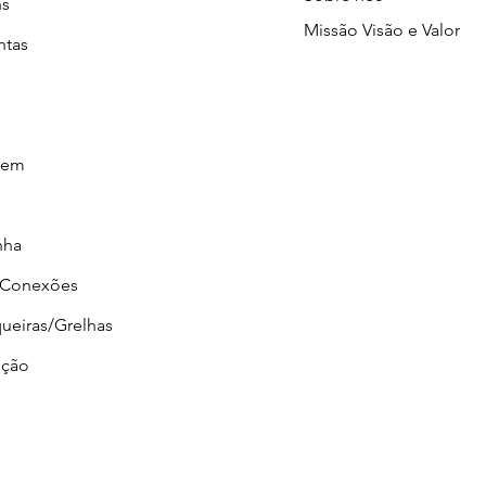
ns
Missão Visão e Valor
ntas
gem
nha
/Conexões
ueiras/Grelhas
ção