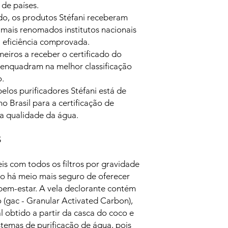
de países.
o, os produtos Stéfani receberam
 mais renomados institutos nacionais
a eficiência comprovada.
imeiros a receber o certificado do
 enquadram na melhor classificação
o.
elos purificadores Stéfani está de
 Brasil para a certificação de
a qualidade da água.
S
eis com todos os filtros por gravidade
o há meio mais seguro de oferecer
 bem-estar. A vela declorante contém
o (gac - Granular Activated Carbon),
 obtido a partir da casca do coco e
temas de purificação de água, pois