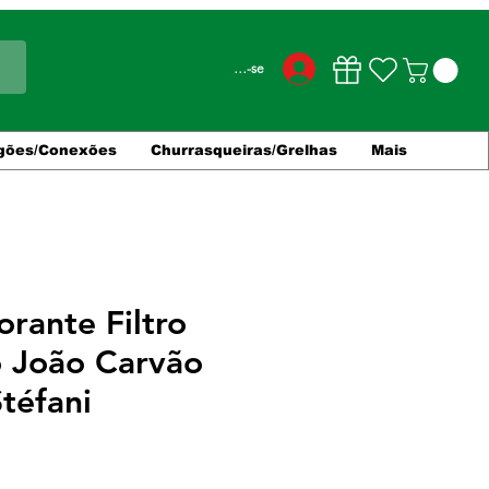
Conecte-se
gões/Conexões
Churrasqueiras/Grelhas
Mais
orante Filtro
o João Carvão
téfani