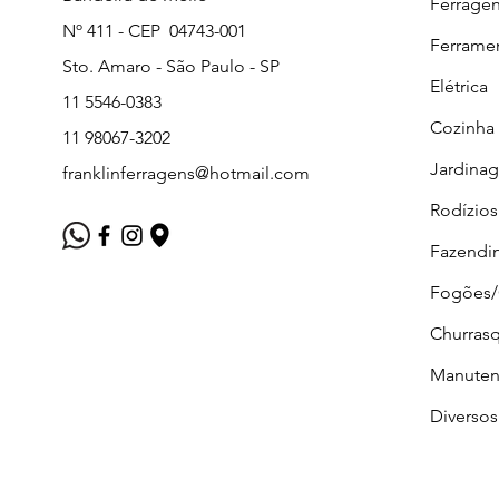
Ferrage
Nº 411 - CEP 04743-001
Ferrame
Sto. Amaro - São Paulo - SP
Elétrica
11 5546-0383
Cozinha
11 98067-3202
Jardina
franklinferragens@hotmail.com
Rodízios
Fazendi
Fogões
Churrasq
Manuten
Diversos