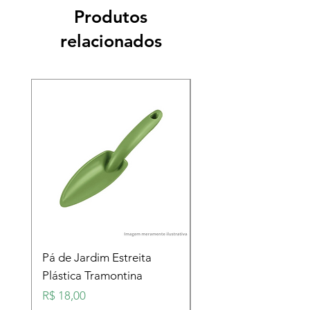
Produtos
relacionados
Pá de Jardim Estreita
Pá de Jardim Larga
Plástica Tramontina
Plástica Tramontina
Preço
Preço
R$ 18,00
R$ 18,00