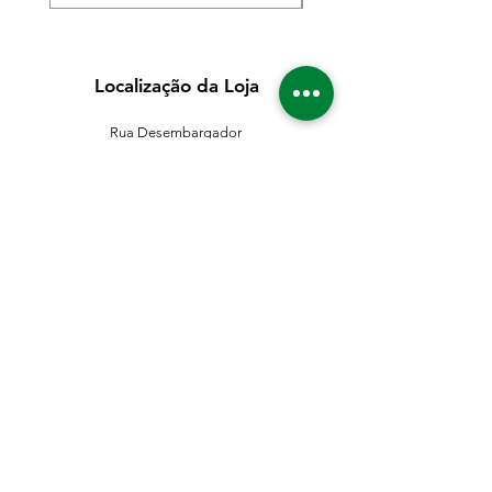
Localização da Loja
Rua Desembargador
Bandeira de Mello
Nº 411 - CEP
04743-001
Sto. Amaro - São Paulo - SP
11 5546-0383
11 98067-3202
franklinferragens@hotmail.com
Suporte ao Cliente
Contate-Nos