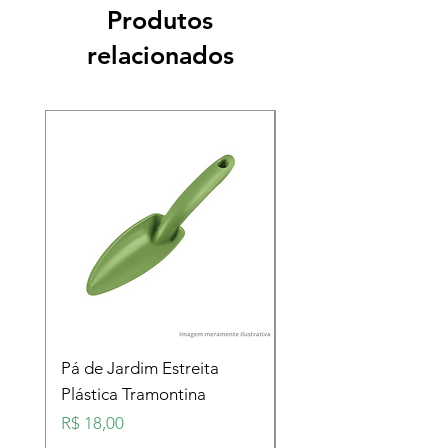
Produtos
relacionados
Pá de Jardim Estreita
Pá de Jardim Larga
Plástica Tramontina
Plástica Tramontina
Preço
Preço
R$ 18,00
R$ 18,00